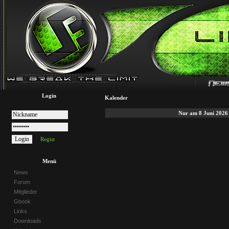
Login
Kalender
Nur am 8 Juni 2026
Regist
Menü
News
Forum
Mitglieder
Gbook
Links
Downloads