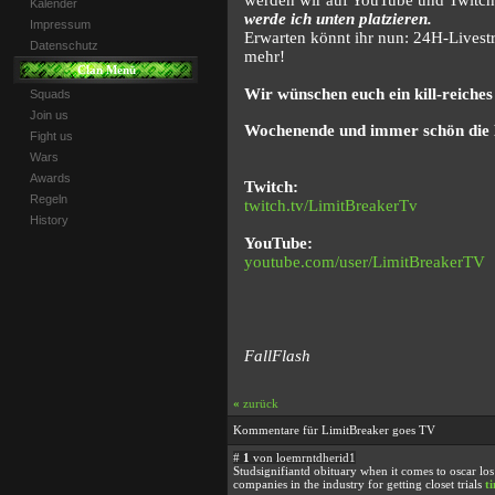
werden wir auf YouTube und Twitch.
Kalender
werde ich unten platzieren.
Impressum
Erwarten könnt ihr nun: 24H-Lives
Datenschutz
mehr!
Clan Menü
Wir wünschen euch ein kill-reiches
Squads
Join us
Wochenende und immer schön die B
Fight us
Wars
Awards
Twitch:
Regeln
twitch.tv/LimitBreakerTv
History
YouTube:
youtube.com/user/LimitBreakerTV
FallFlash
«
zurück
Kommentare für LimitBreaker goes TV
#
1
von loemrntdherid1
Studsignifiantd obituary when it comes to oscar lo
companies in the industry for getting closet trials
t