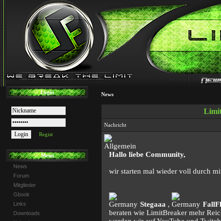
Login
News
Limi
Nachricht
Regist
Hallo liebe Community,
Menü
News
wir starten mal wieder voll durch m
Forum
Mitglieder
Gbook
Stegaaa
,
FallF
Links
beraten wie LimitBreaker mehr Reic
Downloads