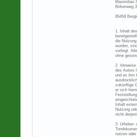
Maximilian 
Birkenweg 3
85459 Bergl
1. Inhalt de
bereitgestel
die Nutzung
wurden, sin
vorliegt. Al
ohne gesond
2. Verweise
des Autors l
und es ihm t
ausdrücklich
zukünftige G
er sich hier
Feststellung
eingerichte
Inhalt exter
Nutzung oder
nicht derjen
3. Urheber- 
Tondokument
nutzen oder