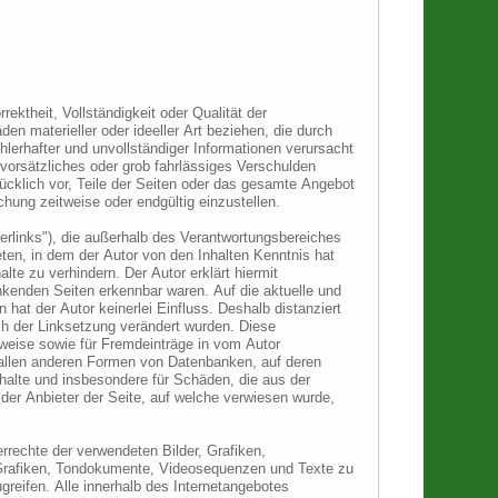
rektheit, Vollständigkeit oder Qualität der
en materieller oder ideeller Art beziehen, die durch
lerhafter und unvollständiger Informationen verursacht
vorsätzliches oder grob fahrlässiges Verschulden
drücklich vor, Teile der Seiten oder das gesamte Angebot
hung zeitweise oder endgültig einzustellen.
erlinks"), die außerhalb des Verantwortungsbereiches
reten, in dem der Autor von den Inhalten Kenntnis hat
te zu verhindern. Der Autor erklärt hiermit
inkenden Seiten erkennbar waren. Auf die aktuelle und
 hat der Autor keinerlei Einfluss. Deshalb distanziert
nach der Linksetzung verändert wurden. Diese
erweise sowie für Fremdeinträge in vom Autor
n allen anderen Formen von Datenbanken, auf deren
Inhalte und insbesondere für Schäden, die aus der
 der Anbieter der Seite, auf welche verwiesen wurde,
errechte der verwendeten Bilder, Grafiken,
 Grafiken, Tondokumente, Videosequenzen und Texte zu
reifen. Alle innerhalb des Internetangebotes