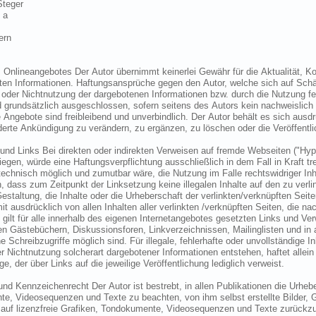
Steger
 a
ern
s Onlineangebotes Der Autor übernimmt keinerlei Gewähr für die Aktualität, Kor
lten Informationen. Haftungsansprüche gegen den Autor, welche sich auf Schäd
 oder Nichtnutzung der dargebotenen Informationen bzw. durch die Nutzung feh
d grundsätzlich ausgeschlossen, sofern seitens des Autors kein nachweislich 
le Angebote sind freibleibend und unverbindlich. Der Autor behält es sich aus
erte Ankündigung zu verändern, zu ergänzen, zu löschen oder die Veröffentlic
 und Links Bei direkten oder indirekten Verweisen auf fremde Webseiten ("Hyp
iegen, würde eine Haftungsverpflichtung ausschließlich in dem Fall in Kraft t
echnisch möglich und zumutbar wäre, die Nutzung im Falle rechtswidriger Inhal
, dass zum Zeitpunkt der Linksetzung keine illegalen Inhalte auf den zu verl
estaltung, die Inhalte oder die Urheberschaft der verlinkten/verknüpften Seiten
mit ausdrücklich von allen Inhalten aller verlinkten /verknüpften Seiten, die 
 gilt für alle innerhalb des eigenen Internetangebotes gesetzten Links und V
ten Gästebüchern, Diskussionsforen, Linkverzeichnissen, Mailinglisten und i
ne Schreibzugriffe möglich sind. Für illegale, fehlerhafte oder unvollständige 
 Nichtnutzung solcherart dargebotener Informationen entstehen, haftet allein
ige, der über Links auf die jeweilige Veröffentlichung lediglich verweist.
und Kennzeichenrecht Der Autor ist bestrebt, in allen Publikationen die Urheb
e, Videosequenzen und Texte zu beachten, von ihm selbst erstellte Bilder,
 auf lizenzfreie Grafiken, Tondokumente, Videosequenzen und Texte zurückzug