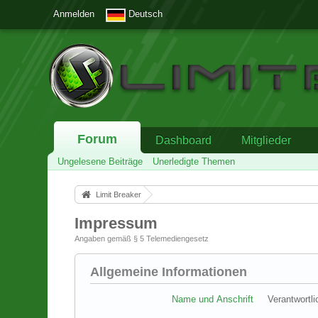
Anmelden
Deutsch
Forum
Dashboard
Mitglieder
Ungelesene Beiträge
Unerledigte Themen
Limit Breaker
Impressum
Angaben gemäß § 5 Telemediengesetz
Allgemeine Informationen
Name und Anschrift
Verantwortli