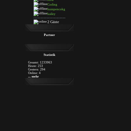
Coding
humpencokg
kailey
2 Gäste
Partner
Statistik
Gesamt: 1233963
Heute: 253
Gestern: 294
Online: 4
... mehr