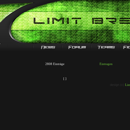
2808 Einträge
Eintragen
[ ]
design (c)
Lim