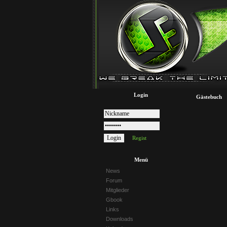
Login
Gästebuch
Regist
Menü
News
Forum
Mitglieder
Gbook
Links
Downloads