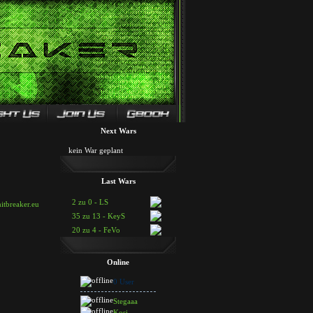
Next Wars
kein War geplant
Last Wars
2 zu 0 - LS
itbreaker.eu
35 zu 13 - KeyS
20 zu 4 - FeVo
Online
0 User
Stegaaa
Kosi