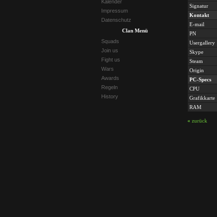
Kalender
Signatur
Impressum
Kontakt
Datenschutz
E-mail
Clan Menü
PN
Squads
Usergallery
Join us
Skype
Fight us
Steam
Wars
Origin
Awards
PC-Specs
Regeln
CPU
History
Grafikkarte
RAM
«
zurück