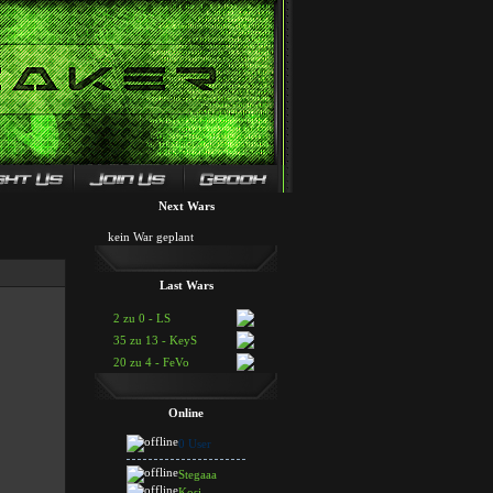
Next Wars
kein War geplant
Last Wars
2 zu 0 - LS
35 zu 13 - KeyS
20 zu 4 - FeVo
Online
0 User
Stegaaa
Kosi