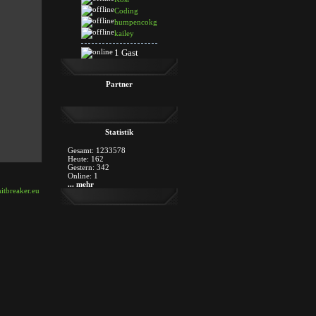
Coding
humpencokg
kailey
1 Gast
Partner
Statistik
Gesamt: 1233578
Heute: 162
Gestern: 342
Online: 1
... mehr
itbreaker.eu