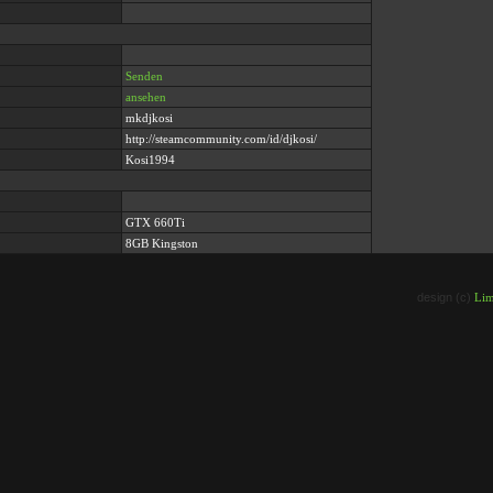
Senden
ansehen
mkdjkosi
http://steamcommunity.com/id/djkosi/
Kosi1994
GTX 660Ti
8GB Kingston
design (c)
Lim