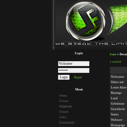
Login
»
Detai
Users
«
zurück
Nickname
Regist
Dabei seit
Letzte Aktivi
Menü
Beiträge
News
Land
Forum
Gebdatum
Mitglieder
Geschlecht
Gbook
Status
Links
Wohnort
Downloads
Homepage