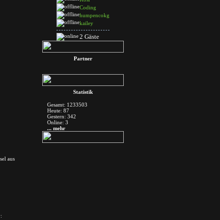
Coding
humpencokg
kailey
2 Gäste
Partner
Statistik
Gesamt: 1233503
Heute: 87
Gestern: 342
Online: 3
... mehr
sel aus
: