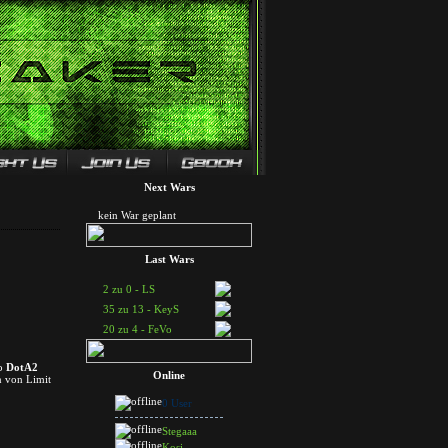
Next Wars
kein War geplant
Last Wars
2 zu 0 - LS
35 zu 13 - KeyS
20 zu 4 - FeVo
to
DotA2
Online
n von Limit
0 User
Stegaaa
Kosi