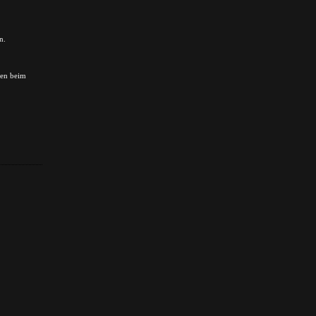
n.
gen beim