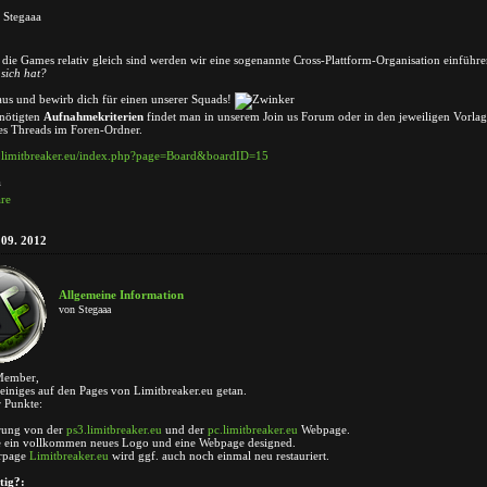
Stegaaa
die Games relativ gleich sind werden wir eine sogenannte Cross-Plattform-Organisation einführe
 sich hat?
aus und bewirb dich für einen unserer Squads!
enötigten
Aufnahmekriterien
findet man in unserem Join us Forum oder in den jeweiligen Vorla
es Threads im Foren-Ordner.
.limitbreaker.eu/index.php?page=Board&boardID=15
a
re
 09. 2012
Allgemeine Information
von Stegaaa
 Member,
 einiges auf den Pages von Limitbreaker.eu getan.
r Punkte:
erung von der
ps3.limitbreaker.eu
und der
pc.limitbreaker.eu
Webpage.
e ein vollkommen neues Logo und eine Webpage designed.
erpage
Limitbreaker.eu
wird ggf. auch noch einmal neu restauriert.
tig?: