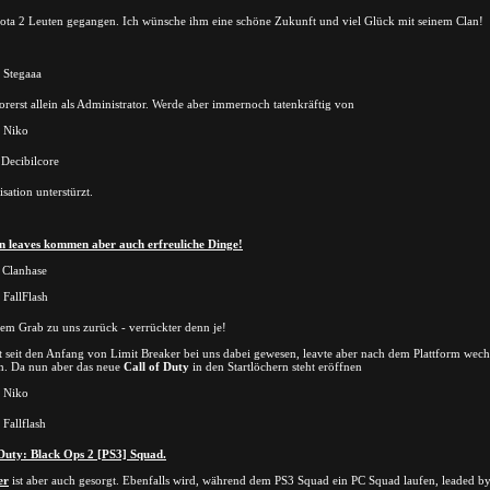
Dota 2 Leuten gegangen. Ich wünsche ihm eine schöne Zukunft und viel Glück mit seinem Clan!
Stegaaa
orerst allein als Administrator. Werde aber immernoch tatenkräftig von
Niko
Decibilcore
sation unterstürzt.
en leaves kommen aber auch erfreuliche Dinge!
" Clanhase
FallFlash
em Grab zu uns zurück - verrückter denn je!
fast seit den Anfang von Limit Breaker bei uns dabei gewesen, leavte aber nach dem Plattform wech
n. Da nun aber das neue
Call of Duty
in den Startlöchern steht eröffnen
Niko
Fallflash
 Duty: Black Ops 2 [PS3] Squad.
er
ist aber auch gesorgt. Ebenfalls wird, während dem PS3 Squad ein PC Squad laufen, leaded by