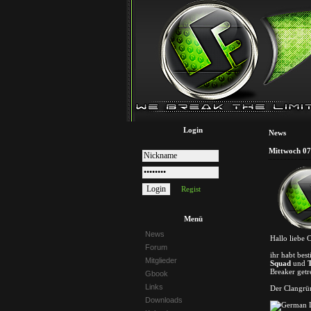
Login
News
Mittwoch 07
Regist
Menü
News
Hallo liebe
Forum
ihr habt bes
Mitglieder
Squad
und
Breaker getr
Gbook
Links
Der Clangrü
Downloads