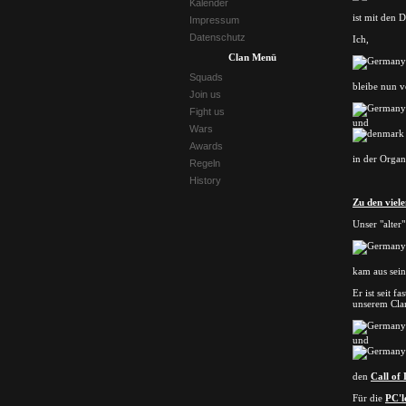
Kalender
ist mit den 
Impressum
Datenschutz
Ich,
Clan Menü
Squads
bleibe nun v
Join us
Fight us
und
Wars
Awards
in der Organi
Regeln
History
Zu den viel
Unser "alter
kam aus sein
Er ist seit 
unserem Cla
und
den
Call of
Für die
PC'l